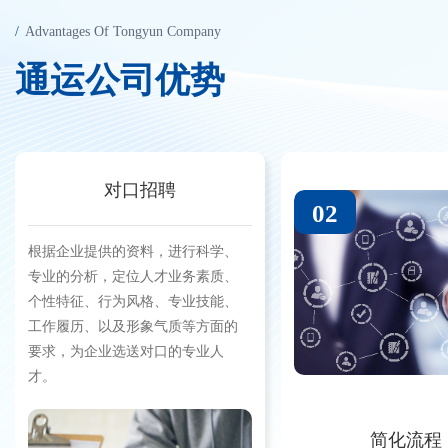
Advantages Of Tongyun Company
通
运
公
司
优
势
对口招聘
02
根据企业提供的资料，进行科学、
专业的分析，定位人才业务素质、
个性特征、行为风格、专业技能、
工作履历、以及形象气质等方面的
要求，为企业选送对口的专业人
才。
简化流程