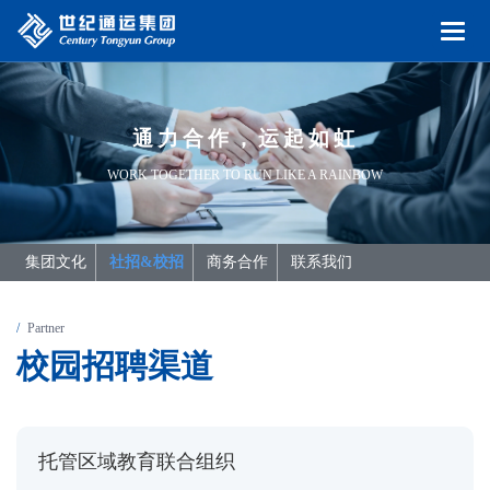
通力合作，运起如虹
WORK TOGETHER TO RUN LIKE A RAINBOW
集团文化
社招&校招
商务合作
联系我们
Partner
校
园
招
聘
渠
道
托管区域教育联合组织