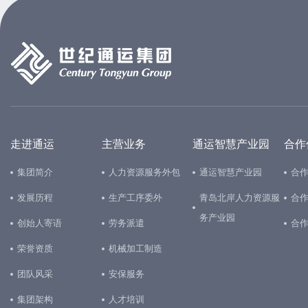
走进通运
主营业务
通运智慧产业园
合作
集团简介
人力资源服务外包
通运智慧产业园
合
发展历程
生产工序委外
青岛北岸人力资源服
合
务产业园
创始人寄语
劳务派遣
合
荣誉资质
机械加工制造
团队风采
安保服务
集团架构
人才培训