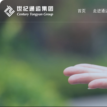
首页
走进通