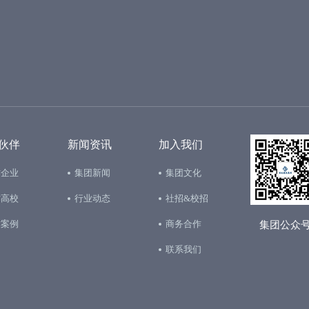
伙伴
新闻资讯
加入我们
作企业
集团新闻
集团文化
作高校
行业动态
社招&校招
作案例
商务合作
集团公众
联系我们