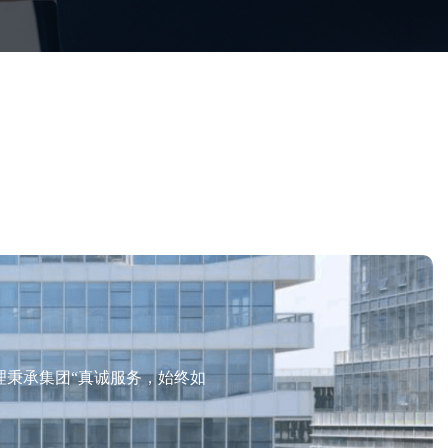
理秉承集团“真诚服务，始终如