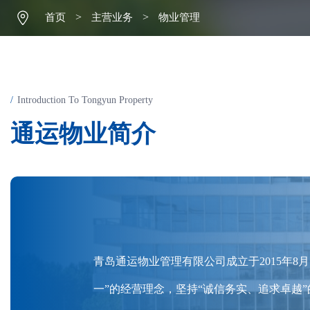
>
>
首页
主营业务
物业管理
Introduction To Tongyun Property
通
运
物
业
简
介
青岛通运物业管理有限公司成立于2015年8
一”的经营理念，坚持“诚信务实、追求卓越