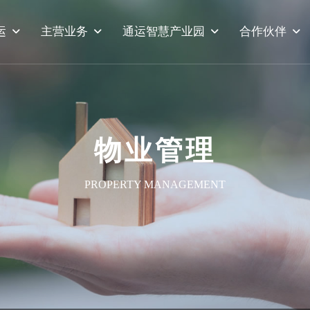
运
主营业务
通运智慧产业园
合作伙伴
物业管理
PROPERTY MANAGEMENT