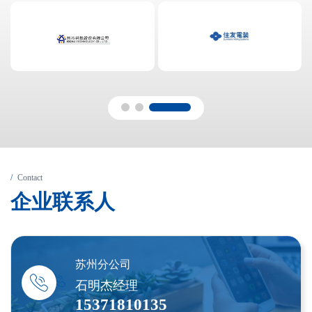
Contact
企
业
联
系
人
苏州分公司
石明杰经理
15371810135