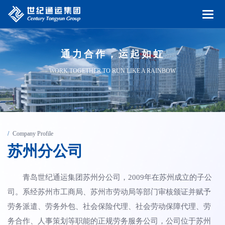
通力合作，运起如虹
WORK TOGETHER TO RUN LIKE A RAINBOW
Company Profile
苏
州
分
公
司
青岛世纪通运集团苏州分公司，
2009年在苏州成立的子公
司。系经苏州市工商局、苏州市劳动局等部门审核颁证并赋予
劳务派遣、劳务外包、社会保险代理、社会劳动保障代理、劳
务合作、人事策划等职能的正规劳务服务公司，公司位于苏州